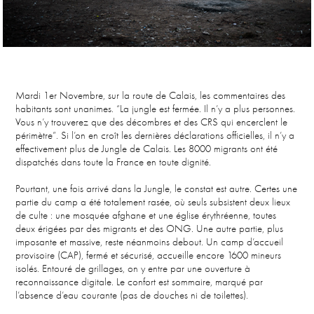
Mardi 1er Novembre, sur la route de Calais, les commentaires des
habitants sont unanimes. “La jungle est fermée. Il n’y a plus personnes.
Vous n’y trouverez que des décombres et des CRS qui encerclent le
périmètre”. Si l’on en croît les dernières déclarations officielles, il n’y a
effectivement plus de Jungle de Calais. Les 8000 migrants ont été
dispatchés dans toute la France en toute dignité.​
Pourtant, une fois arrivé dans la Jungle, le constat est autre. Certes une
partie du camp a été totalement rasée, où seuls subsistent deux lieux
de culte : une mosquée afghane et une église érythréenne, toutes
deux érigées par des migrants et des ONG. Une autre partie, plus
imposante et massive, reste néanmoins debout. Un camp d’accueil
provisoire (CAP), fermé et sécurisé, accueille encore 1600 mineurs
isolés. Entouré de grillages, on y entre par une ouverture à
reconnaissance digitale. Le confort est sommaire, marqué par
l’absence d’eau courante (pas de douches ni de toilettes).​