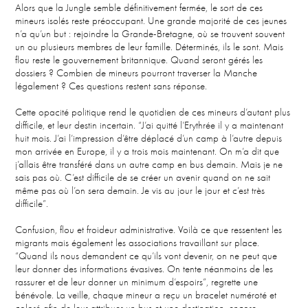
Alors que la Jungle semble définitivement fermée, le sort de ces
mineurs isolés reste préoccupant. Une grande majorité de ces jeunes
n’a qu’un but : rejoindre la Grande-Bretagne, où se trouvent souvent
un ou plusieurs membres de leur famille. Déterminés, ils le sont. Mais
flou reste le gouvernement britannique. Quand seront gérés les
dossiers ? Combien de mineurs pourront traverser la Manche
légalement ? Ces questions restent sans réponse.​
Cette opacité politique rend le quotidien de ces mineurs d’autant plus
difficile, et leur destin incertain. “J’ai quitté l’Erythrée il y a maintenant
huit mois. J’ai l’impression d’être déplacé d’un camp à l’autre depuis
mon arrivée en Europe, il y a trois mois maintenant. On m’a dit que
j’allais être transféré dans un autre camp en bus demain. Mais je ne
sais pas où. C’est difficile de se créer un avenir quand on ne sait
même pas où l’on sera demain. Je vis au jour le jour et c’est très
difficile”.​
Confusion, flou et froideur administrative. Voilà ce que ressentent les
migrants mais également les associations travaillant sur place.
“Quand ils nous demandent ce qu’ils vont devenir, on ne peut que
leur donner des informations évasives. On tente néanmoins de les
rassurer et de leur donner un minimum d’espoirs”, regrette une
bénévole. La veille, chaque mineur a reçu un bracelet numéroté et