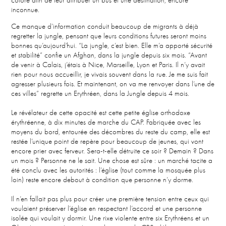
coloré afin de leur attribuer un bus et une destination, encore
inconnue.​
Ce manque d’information conduit beaucoup de migrants à déjà
regretter la jungle, pensant que leurs conditions futures seront moins
bonnes qu’aujourd’hui. “La jungle, c’est bien. Elle m’a apporté sécurité
et stabilité” confie un Afghan, dans la jungle depuis six mois. “Avant
de venir à Calais, j’étais à Nice, Marseille, Lyon et Paris. Il n’y avait
rien pour nous accueillir, je vivais souvent dans la rue. Je me suis fait
agresser plusieurs fois. Et maintenant, on va me renvoyer dans l’une de
ces villes” regrette un Erythréen, dans la Jungle depuis 4 mois. ​
Le révélateur de cette opacité est cette petite église orthodoxe
érythréenne, à dix minutes de marche du CAP. Fabriquée avec les
moyens du bord, entourée des décombres du reste du camp, elle est
restée l’unique point de repère pour beaucoup de jeunes, qui vont
encore prier avec ferveur. Sera-t-elle détruite ce soir ? Demain ? Dans
un mois ? Personne ne le sait. Une chose est sûre : un marché tacite a
été conclu avec les autorités : l’église (tout comme la mosquée plus
loin) reste encore debout à condition que personne n’y dorme. ​
Il n’en fallait pas plus pour créer une première tension entre ceux qui
voulaient préserver l’église en respectant l’accord et une personne
isolée qui voulait y dormir. Une rixe violente entre six Erythréens et un