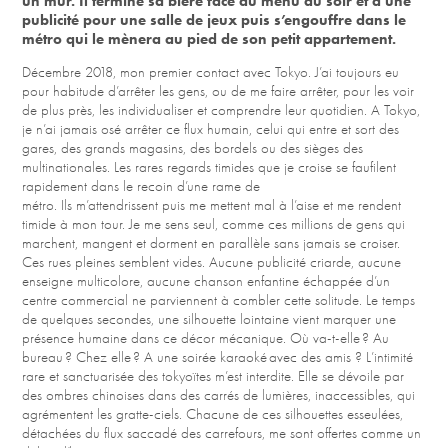
un mur. Il termine sa bière face au menu du soir et à une
publicité pour une salle de jeux puis s’engouffre dans le
métro qui le mènera au pied de son petit appartement. ​​​​​​​
Décembre 2018, mon premier contact avec Tokyo. J’ai toujours eu
pour habitude d’arrêter les gens, ou de me faire arrêter, pour les voir
de plus près, les individualiser et comprendre leur quotidien. A Tokyo,
je n’ai jamais osé arrêter ce flux humain, celui qui entre et sort des
gares, des grands magasins, des bordels ou des sièges des
multinationales. Les rares regards timides que je croise se faufilent
rapidement dans le recoin d’une rame de
métro. Ils m’attendrissent puis me mettent mal à l’aise et me rendent
timide à mon tour. Je me sens seul, comme ces millions de gens qui
marchent, mangent et dorment en parallèle sans jamais se croiser.
Ces rues pleines semblent vides. Aucune publicité criarde, aucune
enseigne multicolore, aucune chanson enfantine échappée d’un
centre commercial ne parviennent à combler cette solitude. Le temps
de quelques secondes, une silhouette lointaine vient marquer une
présence humaine dans ce décor mécanique. Où va-t-elle ? Au
bureau ? Chez elle ? A une soirée karaoké avec des amis ? L’intimité
rare et sanctuarisée des tokyoïtes m’est interdite. Elle se dévoile par
des ombres chinoises dans des carrés de lumières, inaccessibles, qui
agrémentent les gratte-ciels. Chacune de ces silhouettes esseulées,
détachées du flux saccadé des carrefours, me sont offertes comme un